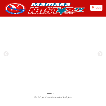
https://mamasa.nusautaratv.com/
LIVE
Sentuh gambar untuk melihat lebih jelas